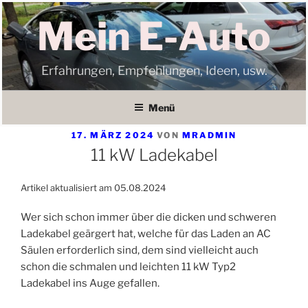
Zum
Mein E-Auto
Inhalt
springen
Erfahrungen, Empfehlungen, Ideen, usw.
Menü
VERÖFFENTLICHT
17. MÄRZ 2024
VON
MRADMIN
AM
11 kW Ladekabel
Artikel aktualisiert am 05.08.2024
Wer sich schon immer über die dicken und schweren
Ladekabel geärgert hat, welche für das Laden an AC
Säulen erforderlich sind, dem sind vielleicht auch
schon die schmalen und leichten 11 kW Typ2
Ladekabel ins Auge gefallen.