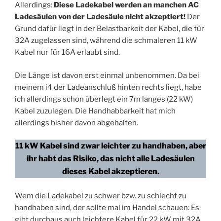
Allerdings:
Diese Ladekabel werden an manchen AC
Ladesäulen von der Ladesäule nicht akzeptiert!
Der
Grund dafür liegt in der Belastbarkeit der Kabel, die für
32A zugelassen sind, während die schmaleren 11 kW
Kabel nur für 16A erlaubt sind.
Die Länge ist davon erst einmal unbenommen. Da bei
meinem i4 der Ladeanschluß hinten rechts liegt, habe
ich allerdings schon überlegt ein 7m langes (22 kW)
Kabel zuzulegen. Die Handhabbarkeit hat mich
allerdings bisher davon abgehalten.
11 kW Kabel sind zwar leichter zu handhaben, aber
ihr habt das Risiko, das nicht alle Ladesäulen
dieses Kabel akzeptieren.
Wem die Ladekabel zu schwer bzw. zu schlecht zu
handhaben sind, der sollte mal im Handel schauen: Es
gibt durchaus auch leichtere Kabel für 22 kW mit 32A