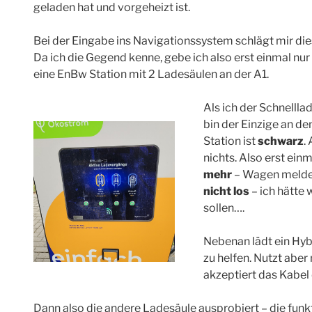
geladen hat und vorgeheizt ist.
Bei der Eingabe ins Navigationssystem schlägt mir die
Da ich die Gegend kenne, gebe ich also erst einmal nur
eine EnBw Station mit 2 Ladesäulen an der A1.
Als ich der Schnelll
bin der Einzige an de
Station ist
schwarz
.
nichts. Also erst ei
mehr
– Wagen meldet
nicht los
– ich hätte 
sollen….
Nebenan lädt ein Hyb
zu helfen. Nutzt aber
akzeptiert das Kabe
Dann also die andere Ladesäule ausprobiert – die funkt