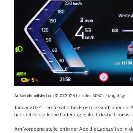
Artikel aktualisiert am 31.01.2025 Link des ADAC hinzugefügt
Januar 2024 – erste Fahrt bei Frost (-5 Grad) über di
habe ich leider keine Lademöglichkeit, deshalb muss 
Am Vorabend stelle ich in der App die Ladezeit so in,