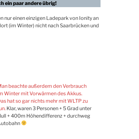
h ein paar andere übrig!
n nur einen einzigen Ladepark von Ionity an
ort (im Winter) nicht nach Saarbrücken und
an beachte außerdem den Verbrauch
m Winter mit Vorwärmen des Akkus.
as hat so gar nichts mehr mit WLTP zu
un.
Klar, waren 3 Personen + 5 Grad unter
ull + 400m Höhendifferenz + durchweg
Autobahn