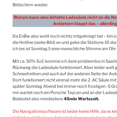
Bildschirm wieder.
Warum kann eine defekte Ladesäule nicht an die Nav
Anbietern klappt das – allerdings
Da EnBw also wohl noch nichts mitgekriegt hat – bin i
die Hotline (siehe Bild) an und gebe die Stations-ID d
ich (es ist Sonntag !) eine menschliche Stimme am Ohr
Mit ca. 50% SoC komme ich dann problemlos in Saarbr
Rückweg die Ladesäule funktioniert. Aber leider weit g
Schneetreiben und auch auf der anderen Seite der Aut
Dort funktioniert nicht einmal mehr die 2. AC Säule mit
später Sonntag Abend bei immer noch frostigen -5 Gra
mir wartet noch ein Porsche Taycan und an der Ladesäu
Bedeutet also mindestens
45min Wartezeit.
Die Navigationssoftware ist leider keine Hilfe, da es k