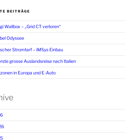
TE BEITRÄGE
i Wallbox – „Grid CT verloren“
bel Odyssee
cher Stromtarf – iMSys Einbau
rste grosse Auslandsreise nach Italien
zonen in Europa und E-Auto
hive
26
26
25