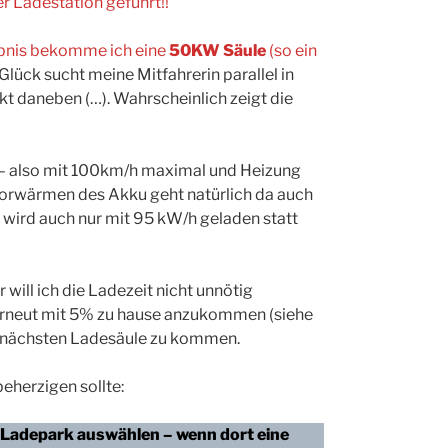
r Ladestation geführt!!
nis bekomme ich eine
50KW Säule
(so ein
Glück sucht meine Mitfahrerin parallel in
kt daneben (…). Wahrscheinlich zeigt die
– also mit 100km/h maximal und Heizung
. Vorwärmen des Akku geht natürlich da auch
 wird auch nur mit 95 kW/h geladen statt
will ich die Ladezeit nicht unnötig
 erneut mit 5% zu hause anzukommen (siehe
 nächsten Ladesäule zu kommen.
eherzigen sollte:
 Ladepark auswählen – wenn dort eine