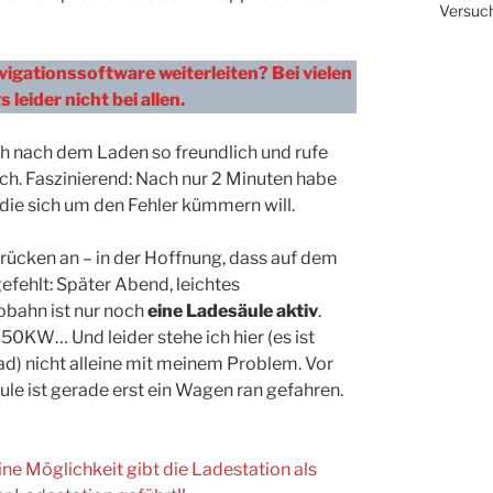
Versuch
igationssoftware weiterleiten? Bei vielen
 leider nicht bei allen.
ch nach dem Laden so freundlich und rufe
urch. Faszinierend: Nach nur 2 Minuten habe
 die sich um den Fehler kümmern will.
ücken an – in der Hoffnung, dass auf dem
efehlt: Später Abend, leichtes
obahn ist nur noch
eine Ladesäule aktiv
.
 50KW… Und leider stehe ich hier (es ist
d) nicht alleine mit meinem Problem. Vor
le ist gerade erst ein Wagen ran gefahren.
eine Möglichkeit gibt die Ladestation als