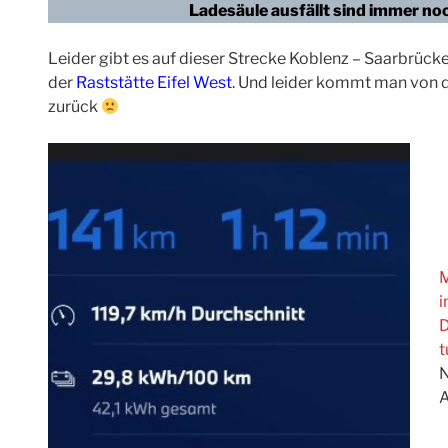
Ladesäule ausfällt sind immer noc
Leider gibt es auf dieser Strecke Koblenz – Saarbrücke
der
Raststätte Eifel West
. Und leider kommt man von d
zurück
M
i
D
t
N