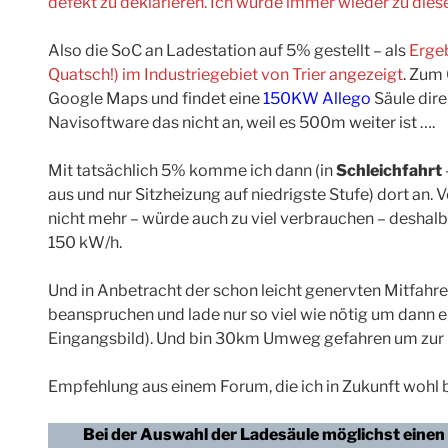
defekt zu deklarieren. Ich würde immer wieder zu diese
Also die SoC an Ladestation auf 5% gestellt – als
Ergeb
Quatsch!) im Industriegebiet von Trier angezeigt
. Zum 
Google Maps und findet eine
150KW Allego
Säule dire
Navisoftware das nicht an, weil es 500m weiter ist ….
Mit tatsächlich 5% komme ich dann (in
Schleichfahrt
aus und nur Sitzheizung auf niedrigste Stufe) dort an
nicht mehr – würde auch zu viel verbrauchen – deshalb
150 kW/h.
Und in Anbetracht der schon leicht genervten Mitfahrer 
beanspruchen und lade nur so viel wie nötig um dann
Eingangsbild). Und bin 30km Umweg gefahren um zur
Empfehlung aus einem Forum, die ich in Zukunft wohl b
Bei der Auswahl der Ladesäule möglichst einen