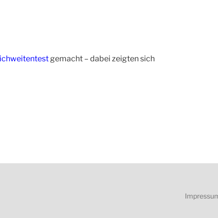
ichweitentest
gemacht – dabei zeigten sich
Impressu