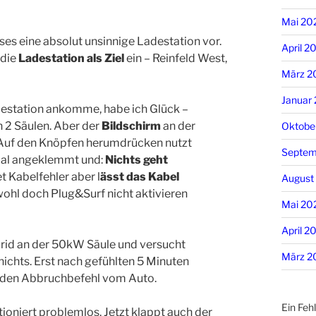
Mai 20
ses eine absolut unsinnige Ladestation vor.
April 2
 die
Ladestation als Ziel
ein – Reinfeld West,
März 2
Januar
adestation ankomme, habe ich Glück –
n 2 Säulen. Aber der
Bildschirm
an der
Oktobe
 Auf den Knöpfen herumdrücken nutzt
Septem
nmal angeklemmt und:
Nichts geht
 Kabelfehler aber l
ässt das Kabel
August
wohl doch Plug&Surf nicht aktivieren
Mai 20
April 2
rid an der 50kW Säule und versucht
März 2
 nichts. Erst nach gefühlten 5 Minuten
l den Abbruchbefehl vom Auto.
Ein Fehl
ioniert problemlos. Jetzt klappt auch der