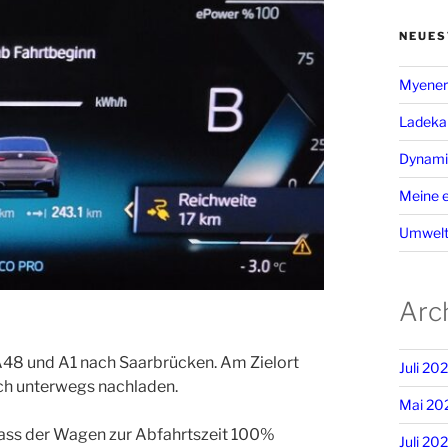
NEUES
Myenerg
Ladeka
Dynamis
Meine e
Umwelt
Arc
e A48 und A1 nach Saarbrücken. Am Zielort
Juli 20
ich unterwegs nachladen.
Mai 20
 dass der Wagen zur Abfahrtszeit 100%
Juli 20