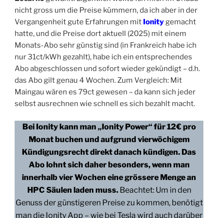
nicht gross um die Preise kümmern, da ich aber in der
Vergangenheit gute Erfahrungen mit
Ionity
gemacht
hatte, und die Preise dort aktuell (2025) mit einem
Monats-Abo sehr günstig sind (in Frankreich habe ich
nur 31ct/kWh gezahlt), habe ich ein entsprechendes
Abo abgeschlossen und sofort wieder gekündigt – d.h.
das Abo gilt genau 4 Wochen. Zum Vergleich: Mit
Maingau wären es 79ct gewesen – da kann sich jeder
selbst ausrechnen wie schnell es sich bezahlt macht.
Bei Ionity kann man „Ionity Power“ für 12€ pro
Monat buchen und aufgrund vierwöchigem
Kündigungsrecht direkt danach kündigen. Das
Abo lohnt sich daher besonders, wenn man
innerhalb vier Wochen eine grössere Menge an
HPC Säulen laden muss.
Beachtet: Um in den
Genuss der günstigeren Preise zu kommen, benötigt
man die Ionity App – wie bei Tesla wird auch darüber