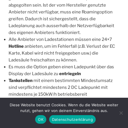
abgegolten sein. Ist der vom Hersteller genutzte
Anbieter nicht verfügbar, muss eine Roamingoption
greifen. Dadurch ist sichergestellt, dass die
Ladeplanung auch ausserhalb der Netzverfügbarkeit
des eigenen Anbieters funktioniert.
Alle Anbieter von Ladestationen müssen eine 24×7
Hotline
anbieten, um im Fehlerfall (z.B. Verlust der EC
Karte, Kabel wird nicht freigegeben usw.) die
Ladesäule freischalten zu können.
Es muss die Option geben einen Ladepunkt über das
Display der Ladesäule zu
entriegeln
Tankstellen
mit einem bestimmten Mindestumsatz
sind verpflichtet mindestens 2 DC Ladepunkt mit
mindestens je 150kW/h betriebsbereit
bereitzustellen.
Diese Website benutzt Cookies. Wenn du die Website weiter
nutzt, gehen wir von deinem Einverständnis aus.
OK
Datenschutzerklärung
Laden